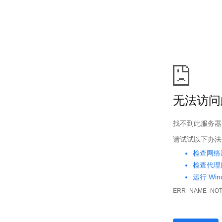
首页
玄幻奇幻
武侠仙侠
都市言情
生生世世小说
>
星辰之主
> 第一千二百八十二章
热门推荐：
劫天运
、
快穿：女配，冷静点
、
快
天才一秒记住
https://w