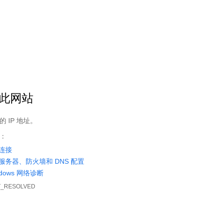
穿越小说
科幻异灵
网游竞技
女生小说
其它类型
阅读轨
 遥入戏（下）
第一千二百八十二章 遥入戏（下）
上一章
章节列表
下一章
←
→
穿之花式逆袭男神方案
、
快穿：炮灰女配要反攻
、
我在异界有座城
、
腐烂国度之活下
本站地址：[生生世世小说]
ww.3344xs5.com/最快更新！无广