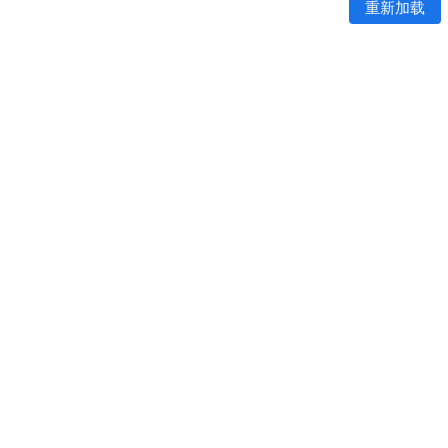
章节错误,点此
正章节内容,
新书推荐：
转生都市修仙传
、
人格囚笼
本站所