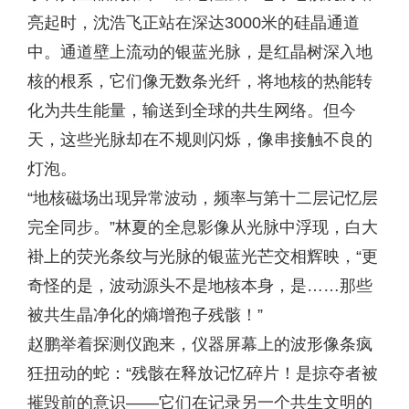
亮起时，沈浩飞正站在深达3000米的硅晶通道
中。通道壁上流动的银蓝光脉，是红晶树深入地
核的根系，它们像无数条光纤，将地核的热能转
化为共生能量，输送到全球的共生网络。但今
天，这些光脉却在不规则闪烁，像串接触不良的
灯泡。
“地核磁场出现异常波动，频率与第十二层记忆层
完全同步。”林夏的全息影像从光脉中浮现，白大
褂上的荧光条纹与光脉的银蓝光芒交相辉映，“更
奇怪的是，波动源头不是地核本身，是……那些
被共生晶净化的熵增孢子残骸！”
赵鹏举着探测仪跑来，仪器屏幕上的波形像条疯
狂扭动的蛇：“残骸在释放记忆碎片！是掠夺者被
摧毁前的意识——它们在记录另一个共生文明的