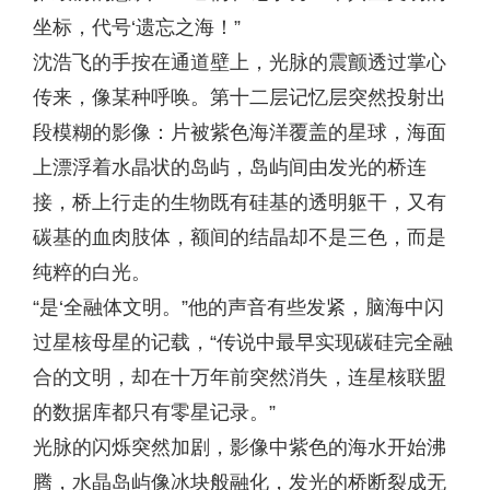
坐标，代号‘遗忘之海！”
沈浩飞的手按在通道壁上，光脉的震颤透过掌心
传来，像某种呼唤。第十二层记忆层突然投射出
段模糊的影像：片被紫色海洋覆盖的星球，海面
上漂浮着水晶状的岛屿，岛屿间由发光的桥连
接，桥上行走的生物既有硅基的透明躯干，又有
碳基的血肉肢体，额间的结晶却不是三色，而是
纯粹的白光。
“是‘全融体文明。”他的声音有些发紧，脑海中闪
过星核母星的记载，“传说中最早实现碳硅完全融
合的文明，却在十万年前突然消失，连星核联盟
的数据库都只有零星记录。”
光脉的闪烁突然加剧，影像中紫色的海水开始沸
腾，水晶岛屿像冰块般融化，发光的桥断裂成无