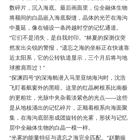
数碎片，沉入海底。最后画面里，位全融体生物
将额间的白晶嵌入海底裂缝，晶体的光芒在海沟
中蔓延，像在铺设一条跨越时空的记忆通道。
“它们不是消失，是自我封印。”林夏的探测仪突
然发出尖锐的警报，“遗忘之海的坐标正在快速靠
近太阳系，它的公转轨道显示，三个月后将与地
球擦肩而过！”
“探渊四号”的深海舱潜入马里亚纳海沟时，沈浩
飞盯着舷窗外的黑暗。这里的红晶树根系比南极
的更粗壮，光脉中夹杂着淡紫色的光点——这些
是从地核涌出的记忆碎片，正顺着根系向海面聚
集，在海沟底部形成团旋转的光雾，形状与记忆
层中全融体生物的白晶一模一样。
“光雾的能量特征与遗忘之海完全匹配。”赵鹏操