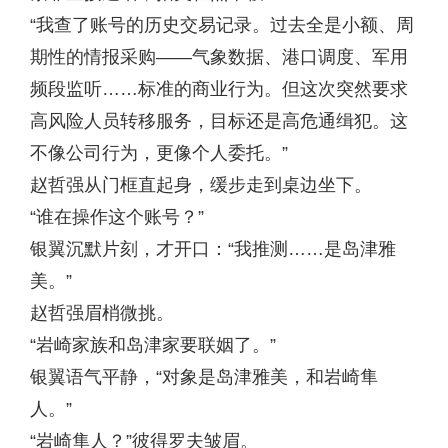
“我查了账号的历史交易记录。过去全是小额、周
期性的情报采购——气象数据、港口调度、军用
频段监听……标准的商业行为。但这次突然要求
高风险人员转移服务，目标还是高危通缉犯。这
不像公司行为，更像个人委托。”
赵哲强从门框直起身，缓步走到桌边坐下。
“谁在操作这个账号？”
银翼沉默片刻，才开口：“我推测……是岛津雅
美。”
赵哲强眉梢微挑。
“岩崎家族和岛津家要联姻了。”
银翼语气平静，“对象是岛津雅美，和岩崎隼
人。”
“岩崎隼人？”彼得罗夫皱眉。