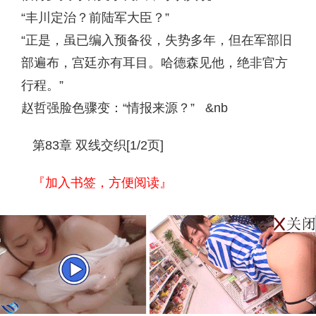
“丰川定治？前陆军大臣？”
“正是，虽已编入预备役，失势多年，但在军部旧
部遍布，宫廷亦有耳目。哈德森见他，绝非官方
行程。”
赵哲强脸色骤变：“情报来源？” &nb
第83章 双线交织[1/2页]
『加入书签，方便阅读』