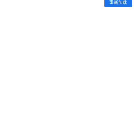
章节错误,点此
正章节内容,
新书推荐：
转生都市修仙传
、
人格囚笼
本站所