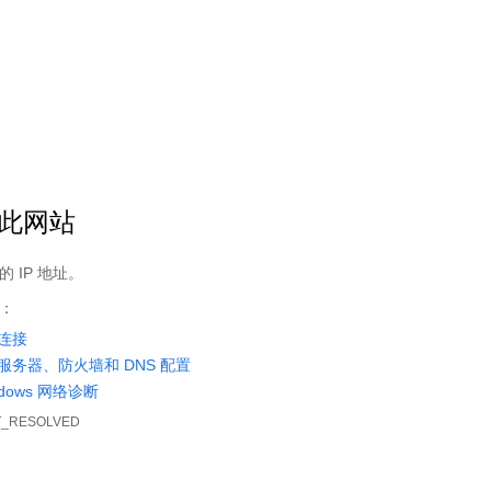
穿越小说
科幻异灵
网游竞技
女生小说
其它类型
阅读轨
 第139章 全员抽奖！
第139章 全员抽奖！
上一章
章节列表
下一章
←
→
穿之花式逆袭男神方案
、
快穿：炮灰女配要反攻
、
我在异界有座城
、
腐烂国度之活下
本站地址：[生生世世小说]
ww.3344xs5.com/最快更新！无广