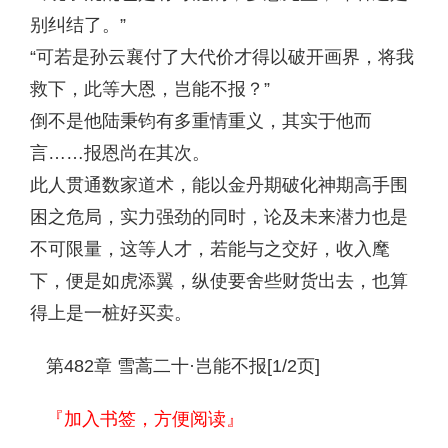
别纠结了。”
“可若是孙云襄付了大代价才得以破开画界，将我
救下，此等大恩，岂能不报？”
倒不是他陆秉钧有多重情重义，其实于他而
言……报恩尚在其次。
此人贯通数家道术，能以金丹期破化神期高手围
困之危局，实力强劲的同时，论及未来潜力也是
不可限量，这等人才，若能与之交好，收入麾
下，便是如虎添翼，纵使要舍些财货出去，也算
得上是一桩好买卖。
第482章 雪蒿二十·岂能不报[1/2页]
『加入书签，方便阅读』