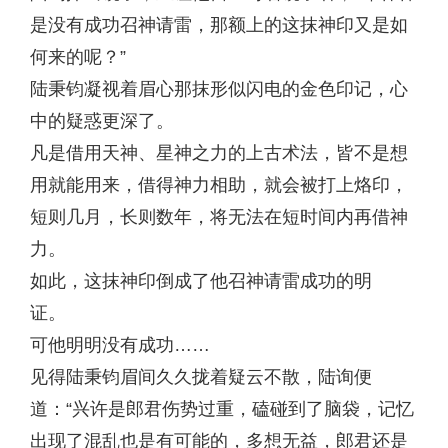
是没有成功召神请雷，那额上的这抹神印又是如
何来的呢？”
陆秉钧凝视着眉心那抹形似闪电的金色印记，心
中的疑惑更深了。
凡是借用天神、星神之力的上古术法，皆不是想
用就能用来，借得神力相助，就会被打上烙印，
短则几月，长则数年，将无法在短时间内再借神
力。
如此，这抹神印倒成了他召神请雷成功的明
证。
可他明明没有成功……
见得陆秉钧眉间久久拢着疑云不散，陆询便
道：“兴许是郎君伤势过重，磕碰到了脑袋，记忆
出现了混乱也是有可能的，多想无益，郎君还是