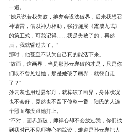
一遍。
“她只说若我失败，她亦会设法破界，后来我想召
神请雷，借以神力相助，强行施展《霆威九式》
的第五式，可我记得……我是失败了的，再然
后，我就昏过去了。”
那时，他甚至不认为自己真的能活下来。
“故而，这画界，当是那孙云襄破的才是，只是你
们既不曾见过她，那是她破了画界，就径自走
了？”
孙云襄也用过昙华丹，就算破了画界，身体状况
也不会好，竟然也不留下修整一番，陆氏的人连
个照面都没跟她打上。
“不对，画界虽破，师禅心却不会放过我，你们找
到我时已不见师禅心的踪迹，难道是孙云襄把人