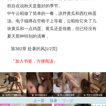
程自在说秋天是最好的季节。
中午云昭做了简单的一餐，凉拌黄瓜和西红柿蛋
汤。电子猫蹲在空椅子上等着，云昭给它夹了几
块黄瓜和一点鸡蛋。黄瓜还是很脆，但已经没有
夏天那种特别的清爽，
第382章 处暑的风[1/2页]
『加入书签，方便阅读』
上一页
目录
下一页