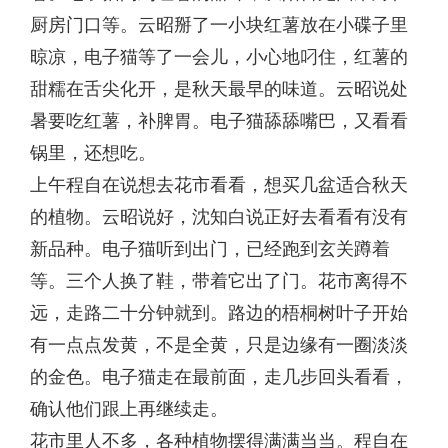
厨房门口等。云昭掰了一小块红薯放在小碟子里
晾凉，电子猫等了一会儿，小心地叼住，红薯的
甜糯在舌尖化开，是秋天最早的味道。云昭说处
暑要吃红薯，补脾胃。电子猫舔舔嘴巴，又看看
锅里，还想吃。
上午程自在说想去花市看看，想买几盆适合秋天
的植物。云昭说好，沈知白说正好去看看有没有
新品种。电子猫听到出门，已经跑到玄关蹲着
等。三个人换了鞋，带着它出了门。花市离得不
远，走路二十分钟就到。路边的梧桐树叶子开始
有一点点发黄，不是全黄，只是边缘有一圈淡淡
的金色。电子猫走在最前面，走几步回头看看，
确认他们跟上再继续走。
花市里人不多，各种植物摆得满满当当。程自在