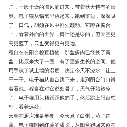
户，一股干燥的凉风涌进来，带着秋天特有的清
爽。电子猫从猫窝里跳起来，跑到窗边，深深吸
了一口气，胡须在风中剧烈颤动。它蹲在窗台
上，看着外面的世界，树叶还是绿的，但天空更
高更蓝了，云也变得更白更远。
程自在在阳台检查植物，那盆多肉已经换了新
盆，比原来大了一圈，有了更多生长的空间。他
用手试了试土壤的湿度，决定今天不浇水，让土
干一干。电子猫从窗台跳下来，走到阳台门口蹲
着看他。程自在对它说处暑了，天气开始转凉
了。电子猫用头顶蹭蹭他的手，然后跳上阳台栏
杆，看着远处。
云昭在厨房准备早餐，今天煮了白粥，蒸了红
薯。电子猫闻到红薯的甜味，从阳台跑回来蹲在