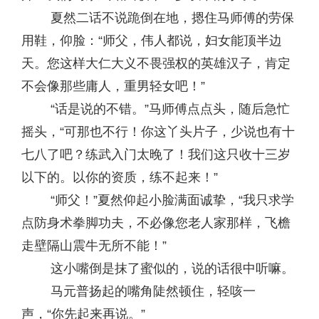
夏然二话不说跪倒在地，摁住马师傅的劳保
用鞋，仰脸：“师父，伟人都说，妇女能顶半边
天。您这样大仁大义不畏强权的英雄汉子，肯定
不会像那些庸人，重男轻女吧！”
“话是说的不错。”马师傅点点头，随后急忙
摇头，“可那也不行！你这丫头片子，少说也有十
七八了吧？练武入门太晚了！我们这只收十三岁
以下的。以你的资质，练不起来！”
“师父！”夏然仰起小脸满面诚挚，“我只求学
点防身术拳脚功夫，不必像您老人家那样，飞檐
走壁隔山震牛无所不能！”
这小嘴倒是抹了蜜似的，说的话很中听嘛。
马元普扬起的嘴角陡然顿住，轻咳一
声，“你先起来再说。”