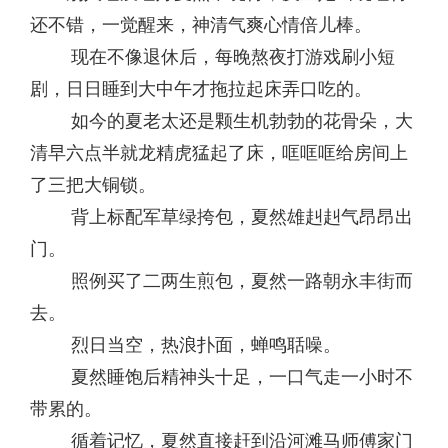
还不错，一觉醒来，神清气爽心情倍儿棒。
现在不像退休后，每晚熬夜打游戏刷小短
剧，日日睡到大中午才拖拉起床弄口吃的。
如今的夏老太还是颗生机勃勃的花骨朵，大
清早六点半就龙精虎猛起了床，哐哐哐给房间上
了三把大铜锁。
背上标配军草绿挎包，夏然雄赳赳气昂昂出
门。
照例买了二两生煎包，夏然一路朝永丰街而
去。
烈日当空，热浪扑面，蝉鸣聒噪。
夏然睡饱后精神头十足，一口气走一小时不
带累的。
循着记忆，夏然直接赶到沿河滩马师傅家门