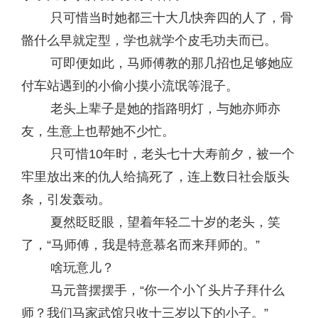
只可惜当时她都三十大几快奔四的人了，骨
骼什么早就定型，学也就学个皮毛功夫而已。
可即便如此，马师傅教的那几招也足够她应
付车站遇到的小偷小摸小流氓等混子。
老头上辈子是她的指路明灯，与她亦师亦
友，生意上也帮她不少忙。
只可惜10年时，老头七十大寿前夕，被一个
牢里放出来的仇人给搞死了，连上数日社会版头
条，引发轰动。
夏然眨眨眼，望着年轻二十岁的老头，笑
了，“马师傅，我是特意慕名而来拜师的。”
啥玩意儿？
马元普摆摆手，“你一个小丫头片子拜什么
师？我们马家武馆只收十三岁以下的小子。”