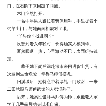
口，在石阶下来回踱了两圈。
木门突然打开。
一名中年男人趿拉着劳保用鞋，手里提着个
钓竿出门，与她面面相觑对了眼。
“丫头你？找谁啊？”
没想到老头年轻时，长得确实人模狗样。
夏然眼眶一热，心里激动不已，表面维持镇
定。
上辈子她下岗后远赴深市来回进货出货，有
次遇到生命危险，幸得马师傅搭救。
回溪城后，她特意带着厚礼上门致谢，一来
二回就跟马师傅武馆的人都混熟了。
后来，她索性也拜马师傅为师，跟他老人家
学了几手拳脚功夫以求自保。