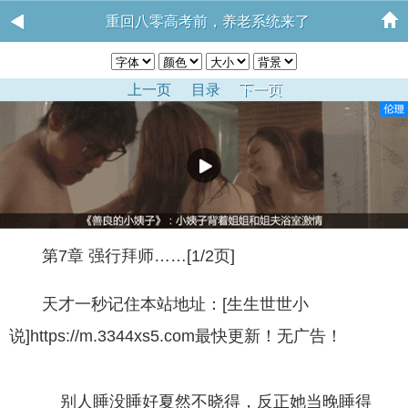
重回八零高考前，养老系统来了
上一页
目录
下一页
第7章 强行拜师……[1/2页]
天才一秒记住本站地址：[生生世世小
说]https://m.3344xs5.com最快更新！无广告！
别人睡没睡好夏然不晓得，反正她当晚睡得