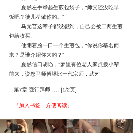
夏然左手举起生煎包袋子，“师父还没吃早
饭吧？徒儿孝敬你的。”
马元普这辈子都没想到，自己会被二两生煎
包给收买。
他绷着脸一口一个生煎包，“你说你慕名而
来？是谁介绍你来的？”
夏然信口胡诌，“梦里有位老人家点拨小辈
前来，说您马师傅堪比一代宗师，武艺
第7章 强行拜师……[1/2页]
『加入书签，方便阅读』