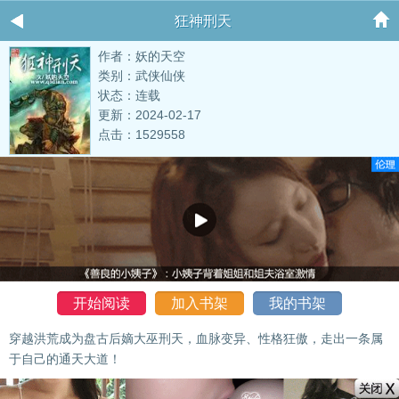
狂神刑天
作者：妖的天空
类别：武侠仙侠
状态：连载
更新：2024-02-17
点击：1529558
开始阅读
加入书架
我的书架
穿越洪荒成为盘古后嫡大巫刑天，血脉变异、性格狂傲，走出一条属
于自己的通天大道！