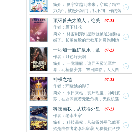
你，好登上四皇之位的。”大和停住了脚步：“这样的
简介： 夏宁穿越到未来，穿成了精神
这个博主发布的每个视频，都是同一个兽雌，但是她们
吗？要不我们合作吧！我也想打飞他很久了。”威
力为0，被赶出家门，找不到工作的落
的种族却不同兽人族群观念严重，对于这种建模不换脸
尔：“....”你可真是个大孝女啊！！！百兽凯多：“.....”果
魄真千金。好在她绑定了个随机摆摊美食系统，完成任
的行为很是愤怒，骂声一片然而这个建模实在是太好看
然这个女儿还没有揍够。
07-23
顶级兽夫太缠人，绝美
务，就能提升精神力。就是星际食材种类少，好些任务
了，兽人们忍不住边骂边看，追的飞起：熊族：“博主能
娇雌想出逃
作者：愚下桂花
菜单还需要她自己种植食材，这真是为难她胖虎。结果
不能多
简介： 林鸾刚穿到星际就被通知要结
精神力躁乱症患者吃了她做的炒饭，病好了。猴族吃了
婚了。长腿俊脸的禁欲系帅哥跑到她
她做的香蕉船，精神力升级了。熊猫族吃了她做的泡椒
家说，是她的正夫。齐夜盏一本正经的样子，林鸾以为
竹笋，精神域扩展了。精神力为0的人吃了她做的变态
07-23
一秒加一瓶矿泉水，拿
系统给她送了个新上司。第二天发现原来是只每天都在
辣鸡翅，告别了残疾。弹弹星系因此全员战斗力提升，
捏无数女神
作者：月色好美啊
求亲亲抱抱举高高的粘人大猫咪。婚假还没有开始休，
在下
简介： 一觉睡醒，诡异黑雾笼罩世
林鸾就被通知回去上班，上班的第一天遇到了一只被蹂
界，动植物变异，末日降临，人人自
躏得可怜巴巴的小鸟，林鸾出于职业操守，认真尽责的
危！沈弈绑定无限物资系统，一秒一瓶矿泉水，并且可
替他梳理精神力，凤
07-23
神权之地
以无限制增加！一秒一瓶矿泉水，一天八万多瓶，根本
作者：环绕她的影子
喝不完！而且，只要收留符合标准的幸存者，就能解锁
简介： 末日来临，丧尸现世，神明复
新的物资，并且无限叠加！解锁矿泉水，饮料，自热火
苏，在这深藏着无数危机，无数机遇
锅，牛肉，羊肉，大米，白面……异能果实，手枪，步
的情况下。每个人都会有自己不同的道路，每个人都会
枪，冲锋枪，坦克，飞
07-23
科技霸权，从获得外星
有自己不同的想法。这是一个多人视角的故事，在这
飞船开始
作者：老李出家
里，人人皆是主角，在这里经常写的人，并不是你们想
简介： 科技霸权，从获得外星飞船开
的，是完完全全的好人，在这篇小说里面，有些时候，
始是由作者老李出家著,免费提供科技
那些强大异能者，也是自私的，也是无情和冷漠的，也