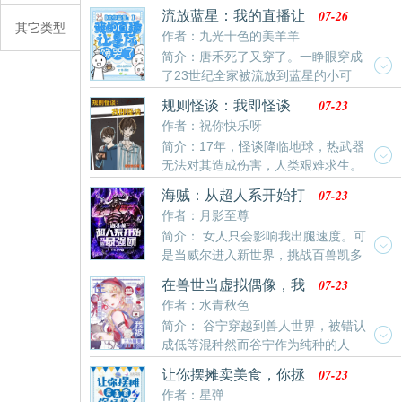
把末世杀穿了最新清爽干净的文字章节在线阅读。
过‘九叔’，错过‘大竹峰’，没拿到主角模板的徐君明流浪
07-26
流放蓝星：我的直播让
其它类型
在诸天世界！
星际馋哭了
作者：九光十色的美羊羊
简介：唐禾死了又穿了。一睁眼穿成
了23世纪全家被流放到蓝星的小可
怜。原主一家五口，路上走丢两，剩下三个，一个病，
07-23
规则怪谈：我即怪谈
一个小，一个弱，家徒四壁，穷困潦倒…唐禾拖着一格
作者：祝你快乐呀
电的身体被迫从头开始，双眼一睁就是干！杀人渣，赚
简介：17年，怪谈降临地球，热武器
晶石，摘果子，开直播，搬家，收集物资，种田，抢空
无法对其造成伤害，人类艰难求生。
投，生活充实又忙碌。而这23世纪的蓝星母亲，异变人
规则怪谈成为地球人类的一把救命稻草。全球数万天选
异变生物异变植物，轮番出场，叫人眼花缭乱…——原
07-23
海贼：从超人系开始打
者，胜则现实怪谈消散，败则规则怪谈降临。这是人类
本23世纪的联邦人民过着平平无奇的牛马生活。直到有
造最强团
作者：月影至尊
与怪谈的战争。陈韶，一名饱受骨癌折磨的患者，成为
一
简介： 女人只会影响我出腿速度。可
了第三轮次的天选者。——————————————
是当威尔进入新世界，挑战百兽凯多
一句话简介：男主在拯救人类的过程中逐渐变为怪谈的
的时候。披着战衣跑的飞快，别问他为什么跑。全是战
故事基本设定：1.人类无法从物理层面对抗诡异，所以
07-23
在兽世当虚拟偶像，我
衣惹的祸，他就是想试试，从山治那里抢来的这战衣的
除非规则允许，不然不可能出现人类爆锤诡异的场景。
被五族雄竞
作者：水青秋色
隐形能力。真的...他真的只想试试刚到手的战衣，他可
2
简介： 谷宁穿越到兽人世界，被错认
以对天发四。结果...大和：“前面那个无耻之徒给我站
成低等混种然而谷宁作为纯种的人
住....雷鸣八卦。”凯多看着鸡飞狗跳的两人，摸了摸下
类，既没有混种强壮耐造的体质，也不像兽人雌性能得
巴，暗道：“要不我也学一把玲玲那个老太婆？来个联姻
07-23
让你摆摊卖美食，你拯
到保护为了不被饿死和当成混种卖掉，谷宁只能在网上
什么的？”威尔：“唉唉...你想什么呢！我可是来击败
救了星际？
作者：星弹
找活干——某天，一个虚拟角色博主在网络上迅速爆火