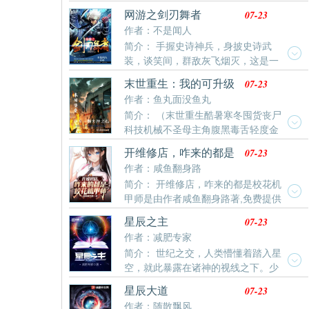
霸权，从获得外星飞船开始最新清爽干净的文字章节在
是充满人性趣味的。（不是爽文）
07-23
网游之剑刃舞者
线阅读。
作者：不是闻人
简介： 手握史诗神兵，身披史诗武
装，谈笑间，群敌灰飞烟灭，这是一
部热血沸腾的战斗物语……当然不是，其实只是个讲述
07-23
末世重生：我的可升级
一个不断推倒萌妹子的男人一路开挂的故事——主角光
堡垒房车
作者：鱼丸面没鱼丸
环万岁！
简介： （末世重生酷暑寒冬囤货丧尸
科技机械不圣母主角腹黑毒舌轻度金
手指）太阳耀斑的异常，酷暑，极寒，病毒。直接摧毁
07-23
开维修店，咋来的都是
了人类建立的文明和秩序。一颗高等文明的科技球，带
校花机甲师
作者：咸鱼翻身路
着李凡的记忆重回到了大学时期的李凡身上。重生一
简介： 开维修店，咋来的都是校花机
世，李凡是否能真正的活出自我，拭目以待。
甲师是由作者咸鱼翻身路著,免费提供
开维修店，咋来的都是校花机甲师最新清爽干净的文字
07-23
星辰之主
章节在线阅读。
作者：减肥专家
简介： 世纪之交，人类懵懂着踏入星
空，就此暴露在诸神的视线之下。少
年罗南背负着祖父的罪孽，走出实验室，且看他：高举
07-23
星辰大道
燃烧的笔记，脚踏诸神的尸骨；书写万物的格式，增删
作者：随散飘风