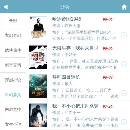
分类
08-06
哈迪帝国1945
全部
作者：昨夜大雨
简介： "穿越重生影视世界1945年，
玄幻奇幻
安逸从一个小混混开始，打造出一个
属于自己的帝国。 他是声名赫赫的地下王者，一手缔造
08-06
无限生存：我在末世世
武侠仙侠
拉斯维加斯赌城。 开创私人监狱产业，没有一个犯罪分
界捡垃圾
作者：予妤子
子敢招惹他，因为终有一天你会落在他手里，他可以送
简介： 一睁眼，林云又就发现自己身
你上天堂，也可以让你下地狱。 哈迪雇佣兵团拥有堪比
都市言情
处在植物世界中。这的植物还个个其
一国的战斗力，安逸用它来保护遍布全球的产业。 没人
大无比，和以往见过的完全不同。以前的葡萄又大又
知道他拥有多少财富，因为全球最赚钱的产业，都有哈
08-04
拜师四目道长
甜，现在的葡萄：想吃我？炸不死你！不仅如此，还有
穿越小说
迪集团的身影。注：本书没有女主，只有女人。
作者：东人
各种各样的变异动物在这巨大的植物世界中到处乱跑。
简介： 四目道长：“徒儿，赶尸之
以前的猫咪可可爱爱，现在的猫咪：人，泥嚎，你可以
科幻异灵
道，为师已经全传给你了！” 道玄
靠在咪宽阔的胸膛上。林云又逼着自己飞快的适应了现
真人：“君明，最近魔教在南方蠢蠢欲动，你下山一趟，
在的变化，并化身囤囤鼠，在各个世界中到处乱窜捡垃
07-26
我一不小心把末世杀穿
查明情况。” 齐漱溟：“徐君明，我蜀山与你势不两
网游竞技
圾(划掉)囤货。变异动植物、丧尸暴雨、极夜、以及各
了
作者：江左十一
立！” 孙悟空：“大哥，王母娘娘的寝宫咱们还是不
种各样
简介： 我一不小心把末世杀穿了是由
要去了，要是万一撞见…！” 《僵尸叔叔》、《诛
女生小说
作者江左十一著,免费提供我一不小心
仙》、《蜀山剑侠传》、《西游记》、《封神榜》，错