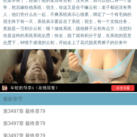
把皇帝杀了，还成个屁的皇后呀云初：没关系，我可以自己养一个皇
帝，然后嫁给他系统：宿主，你这又是在干嘛云初：老子都还没有男
人，他们凭什么在一起，不爽系统表示心很累，绑定了一个有毛病的
宿主终于有一天，系统表示要反击了系统：宿主，有一个支线任务，
奖励是一万积分云初：哦？做啥系统：脱他裤子云初有点方：没想到
你是这样的系统系统怂恿：快去，脱了就有积分于是，在系统的恶意
怂恿下，钟情于虐渣的云初，开始走上了花式脱美男裤子的任务中
最新章节
第3497章 最终章79
第3497章 最终章79
第3497章 最终章79