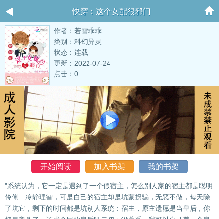
快穿：这个女配很邪门
作者：若雪乖乖
类别：科幻异灵
状态：连载
更新：2022-07-24
点击：0
开始阅读
加入书架
我的书架
"系统认为，它一定是遇到了一个假宿主，怎么别人家的宿主都是聪明
伶俐，冷静理智，可是自己的宿主却是坑蒙拐骗，无恶不做，每天除
了坑它，剩下的时间都是坑别人系统：宿主，原主遗愿是当皇后，你