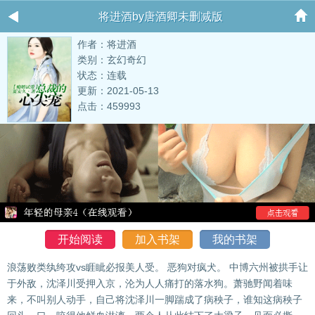
将进酒by唐酒卿未删减版
作者：将进酒
类别：玄幻奇幻
状态：连载
更新：2021-05-13
点击：459993
开始阅读
加入书架
我的书架
浪荡败类纨绔攻vs睚眦必报美人受。 恶狗对疯犬。 中博六州被拱手让
于外敌，沈泽川受押入京，沦为人人痛打的落水狗。萧驰野闻着味
来，不叫别人动手，自己将沈泽川一脚踹成了病秧子，谁知这病秧子