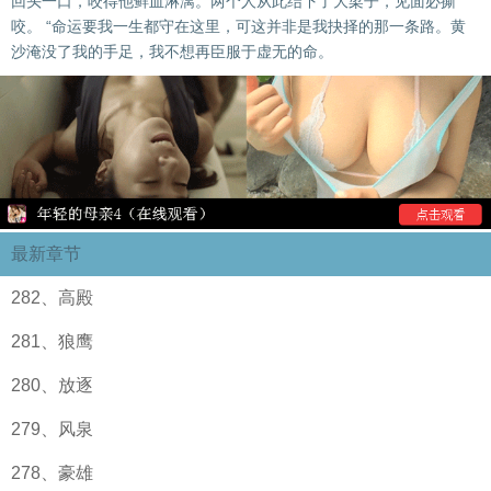
回头一口，咬得他鲜血淋漓。两个人从此结下了大梁子，见面必撕
咬。 “命运要我一生都守在这里，可这并非是我抉择的那一条路。黄
沙淹没了我的手足，我不想再臣服于虚无的命。
最新章节
282、高殿
281、狼鹰
280、放逐
279、风泉
278、豪雄