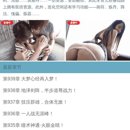
药、法器……筑基丹……一切资源，全部翻倍。从此李青元在修仙路
上拥有双倍资源。此外，造化空间还有学习功能——画符、炼丹、阵
法、傀儡、炼器……
最新章节
第939章 大梦心经再入梦！
第938章 地泽剑阵，半步道尊战力！
第937章 技压群雄，合体无敌！
第936章 一人战无涯峰！
第935章 瞳术神通·火眼金睛！