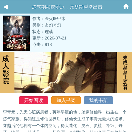
炼气期如履薄冰，元婴期重拳出击
作者：金火旺甲木
类别：玄幻奇幻
状态：连载
更新：2026-07-21
点击：918
开始阅读
加入书架
我的书架
李青元，先天心脏病患者，英年早逝的他，胎穿修仙界，出生在一个
炼气家族。得知这是修仙世界后，修仙长生成了李青元最大的追求。
穿越后的他拥有一个体内空间，得大造化。灵石、灵植、符纸、丹