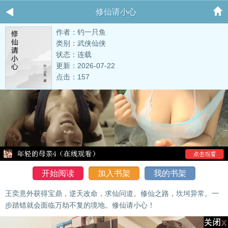
修仙请小心
作者：钓一只鱼
类别：武侠仙侠
状态：连载
更新：2026-07-22
点击：157
开始阅读
加入书架
我的书架
王奕意外获得宝鼎，逆天改命，求仙问道。修仙之路，坎坷异常。一
步踏错就会面临万劫不复的境地。修仙请小心！