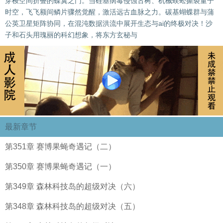
穿梭空间折叠的蝶翼之门。当硅基病毒侵蚀古树、机械蜈蚣撕裂量子
时空，飞飞额间鳞片骤然觉醒，激活远古血脉之力。碳基蝴蝶群与蒲
公英卫星矩阵协同，在混沌数据洪流中展开生态与ai的终极对决！沙
子和石头用瑰丽的科幻想象，将东方玄秘与
最新章节
第351章 赛博果蝇奇遇记（二）
第350章 赛博果蝇奇遇记（一）
第349章 森林科技岛的超级对决（六）
第348章 森林科技岛的超级对决（五）