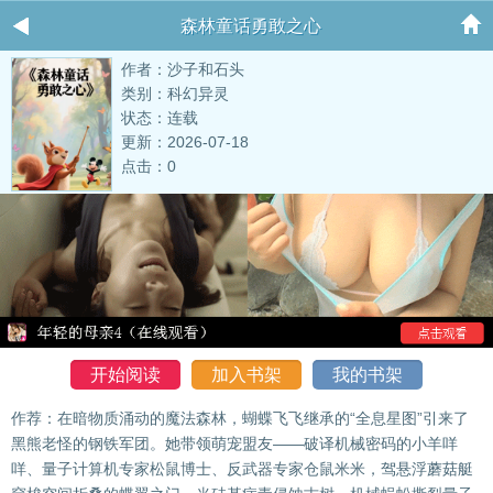
森林童话勇敢之心
作者：沙子和石头
类别：科幻异灵
状态：连载
更新：2026-07-18
点击：0
开始阅读
加入书架
我的书架
作荐：在暗物质涌动的魔法森林，蝴蝶飞飞继承的“全息星图”引来了
黑熊老怪的钢铁军团。她带领萌宠盟友——破译机械密码的小羊咩
咩、量子计算机专家松鼠博士、反武器专家仓鼠米米，驾悬浮蘑菇艇