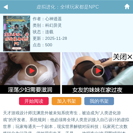
虚拟进化：全球玩家都是NPC
作者：心神逍遥
类别：科幻异灵
状态：连载
更新：2025-11-28
点击：500
开始阅读
加入书架
我的书架
天才游戏设计师沈渊意外被未知系统寄生，被迫成为“人类进化游
戏”的开发者。系统规则：他必须将全球人类意识接入自己设计的虚拟
世界；玩家每通关一个副本，现实世界解锁对应科技；玩家死亡次数