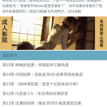
将转化为污染值，侵蚀现实生态。于是——他捏造出[丧尸围城]副本，
玩家怒骂：“谁家新手村boss是变异暴君？”，却不知通关者激活了现
实中的基因药剂；他设计[机械飞升]资料片，论坛热帖
最新章节
第15章 林晚的逆袭：单刷副本引爆热搜
第14章 代码陷阱：伪装成 BUG 的希望值收集器
第13章 《弑神者联盟：悬赏十亿刺杀设计师》
第12章 污染值 1％：东京湾的赤潮异变
第11章 沈渊的抉择：修改 BOSS 难度激怒玩家