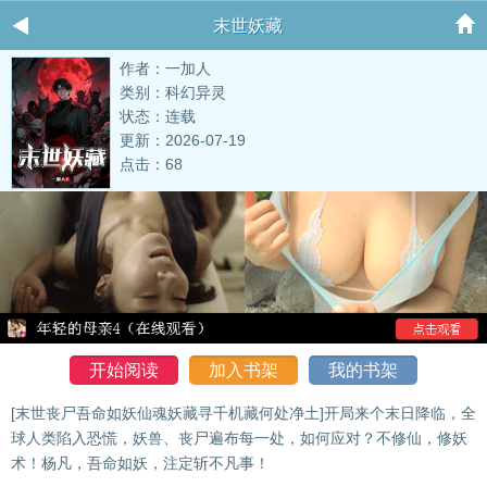
末世妖藏
作者：一加人
类别：科幻异灵
状态：连载
更新：2026-07-19
点击：68
开始阅读
加入书架
我的书架
[末世丧尸吾命如妖仙魂妖藏寻千机藏何处净土]开局来个末日降临，全
球人类陷入恐慌，妖兽、丧尸遍布每一处，如何应对？不修仙，修妖
术！杨凡，吾命如妖，注定斩不凡事！