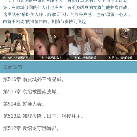
世，于刀光剑影中邂逅各路美人：有智谋卓绝的奇女子为他出谋划
策，有倾城倾国的佳人伴他左右，有英姿飒爽的女将与他并肩作战。
这里既有“醉卧美人膝，醒掌天下权”的终极爽感，也有“愿得一心人，
白首不相离”的深情告白。剧情节奏快到飞起，
最新章节
第516章 南皮城外三将显威。
第515章 袁绍被围南皮城。
第514章 誓师大会。
第513章 韩馥投降，田丰、沮授拜主。
第512章 袁绍退守渤海郡。