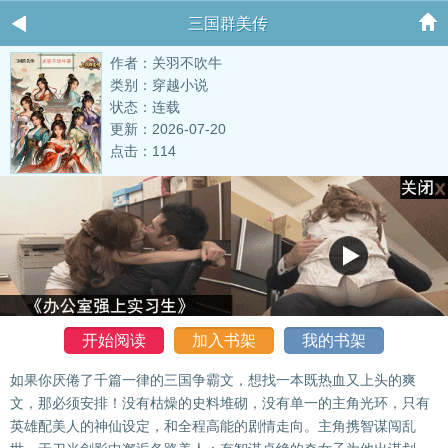
三国群美传
作者：关羽不吹牛
类别：穿越小说
状态：连载
更新：2026-07-20
点击：114
开始阅读
加入书架
我的书架
如果你厌倦了千篇一律的三国争霸文，想找一本既热血又上头的爽
文，那必须安排！没有枯燥的史料堆砌，没有单一的主角光环，只有
英雄配美人的神仙设定，和全程高能的剧情走向。主角携智谋闯乱