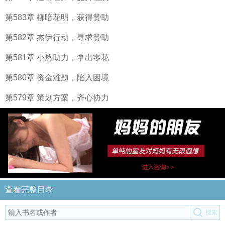
第583章 柳暗花明，获得赞助
第582章 杰伊行动，寻求赞助
第581章 小悠助力，拿出零花
第580章 资金难题，陷入困境
第579章 策划方案，齐心协力
查看完整目录