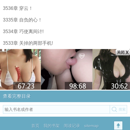
3536章 穿云！
3335章 自负的心！
3534章 巧使离间计!
3533章 关掉的两部手机!
查看完整目录
首页
我的书架
阅读记录
sitemap