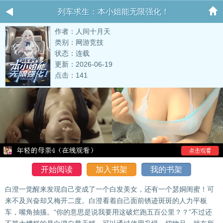
列车求生：本小姐能无限强化！
作者：人间十月天
类别：网游竞技
状态：连载
更新：2026-06-19
点击：141
开始阅读
加入书架
我的书架
白澄一觉醒来发现自己变成了一个白发美女，还有一个瑟姛闺蜜！可
来不及兴奋却又梅开二度。白澄看着自己面前锈迹斑斑的人力平板
车，嘴角抽搐。“你的意思是说我要用这破烂跑五百公里？？”不过还