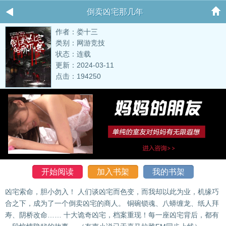
倒卖凶宅那几年
作者：娄十三
类别：网游竞技
状态：连载
更新：2024-03-11
点击：194250
开始阅读
加入书架
我的书架
凶宅索命，胆小勿入！ 人们谈凶宅而色变，而我却以此为业，机缘巧
合之下，成为了一个倒卖凶宅的商人。 铜碗锁魂、八蟒缠龙、纸人拜
寿、阴桥改命…… 十大诡奇凶宅，档案重现！每一座凶宅背后，都有