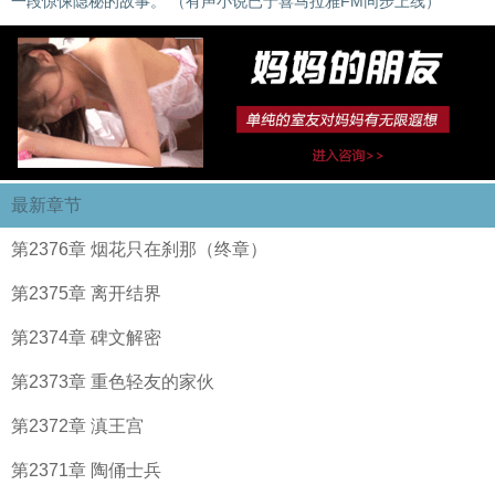
一段惊悚隐秘的故事。 （有声小说已于喜马拉雅FM同步上线）
最新章节
第2376章 烟花只在刹那（终章）
第2375章 离开结界
第2374章 碑文解密
第2373章 重色轻友的家伙
第2372章 滇王宫
第2371章 陶俑士兵