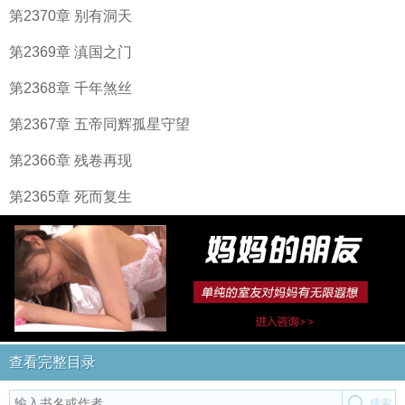
第2370章 别有洞天
第2369章 滇国之门
第2368章 千年煞丝
第2367章 五帝同辉孤星守望
第2366章 残卷再现
第2365章 死而复生
查看完整目录