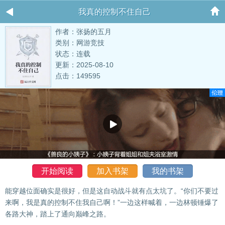
我真的控制不住自己
作者：张扬的五月
类别：网游竞技
状态：连载
更新：2025-08-10
点击：149595
开始阅读
加入书架
我的书架
能穿越位面确实是很好，但是这自动战斗就有点太坑了。“你们不要过
来啊，我是真的控制不住我自己啊！”一边这样喊着，一边林顿锤爆了
各路大神，踏上了通向巅峰之路。