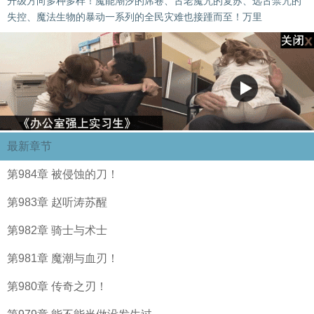
升级方向多种多样！魔能潮汐的席卷、古老魔咒的复苏、远古禁咒的
失控、魔法生物的暴动一系列的全民灾难也接踵而至！万里
最新章节
第984章 被侵蚀的刀！
第983章 赵听涛苏醒
第982章 骑士与术士
第981章 魔潮与血刃！
第980章 传奇之刃！