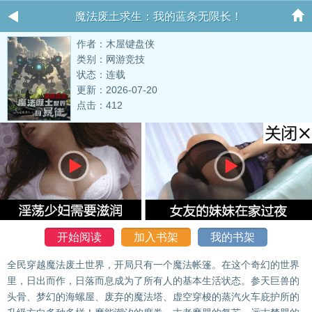
魔法废土求生：我的蓝条无限长！
作者：木屋键盘侠
类别：网游竞技
状态：连载
更新：2026-07-20
点击：412
开始阅读
加入书架
我的书架
全民穿越魔法废土世界，开局只有一个魔法帐篷。在这个奇幻的世界
里，日出而作，日落而息成为了所有人的基本生活状态。参天巨兽的
头骨、梦幻的海螺屋、废弃的魔法塔、虚空穿梭的蒸汽火车庇护所的