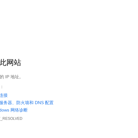
穿越小说
科幻异灵
网游竞技
女生小说
其它类型
阅读轨
第690章 黄金
上一章
章节列表
下一章
←
→
上之境
、
轮回乐园
、
穿越者纵横动漫世界
、
火影之千叶传说
、
暗黑破坏神之毁灭
、
本站地址：[生生世世小说]
ww.3344xs5.com/最快更新！无广