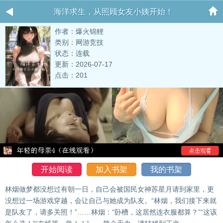
海洋求生，从照顾女友小姨开始！
作者：爆火锦鲤
类别：网游竞技
状态：连载
更新：2026-07-17
点击：201
开始阅读
加入书架
我的书架
林烟做梦都没想过有朝一日，自己会被国民女神苏星月请到家里，更
没想过一场游戏穿越，会让自己与她成为队友。“林烟，我们接下来就
是队友了，请多关照！”……林烟：“卧槽，这居然连衣服都算？”“这该