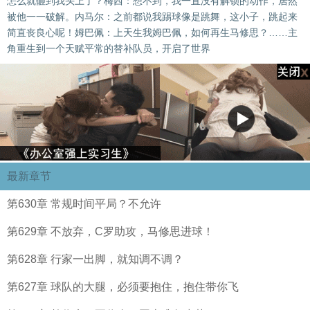
怎么就砸到我头上了？梅西：想不到，我一直没有解锁的动作，居然
被他一一破解。内马尔：之前都说我踢球像是跳舞，这小子，跳起来
简直丧良心呢！姆巴佩：上天生我姆巴佩，如何再生马修思？……主
角重生到一个天赋平常的替补队员，开启了世界
最新章节
第630章 常规时间平局？不允许
第629章 不放弃，C罗助攻，马修思进球！
第628章 行家一出脚，就知调不调？
第627章 球队的大腿，必须要抱住，抱住带你飞