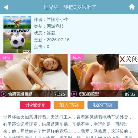
世界杯：我把C罗喂吐了
作者：兰陵小小生
类别：网游竞技
状态：连载
更新：2026-07-16
点击：0
开始阅读
加入书架
我的书架
世界杯如火如荼进行着。天选打工人，冒着寒风踏着电动车送外卖，
心里还惦记着球赛，结果遭遇车祸。车祸不幸，幸运的是，再醒过
来，他，居然躺在了世界杯的赛场上……我罗：马修思，这球传的，