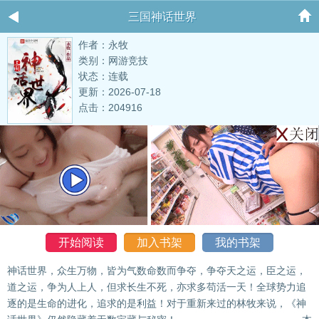
三国神话世界
作者：永牧
类别：网游竞技
状态：连载
更新：2026-07-18
点击：204916
开始阅读
加入书架
我的书架
神话世界，众生万物，皆为气数命数而争夺，争夺天之运，臣之运，
道之运，争为人上人，但求长生不死，亦求多苟活一天！全球势力追
逐的是生命的进化，追求的是利益！对于重新来过的林牧来说，《神