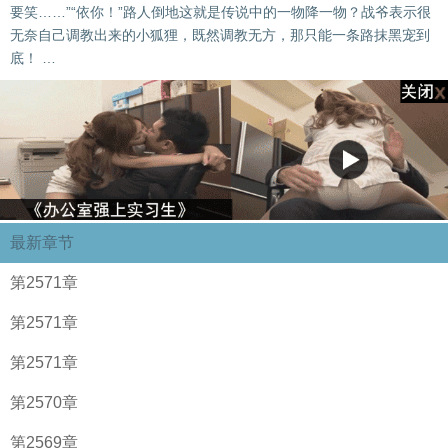
要笑……”“依你！”路人倒地这就是传说中的一物降一物？战爷表示很
无奈自己调教出来的小狐狸，既然调教无方，那只能一条路抹黑宠到
底！ …
最新章节
第2571章
第2571章
第2571章
第2570章
第2569章