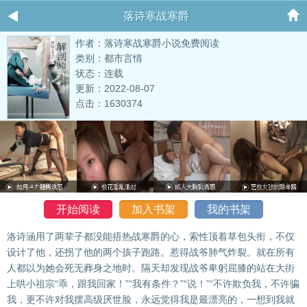
落诗寒战寒爵
作者：落诗寒战寒爵小说免费阅读
类别：都市言情
状态：连载
更新：2022-08-07
点击：1630374
开始阅读
加入书架
我的书架
洛诗涵用了两辈子都没能捂热战寒爵的心，索性顶着草包头衔，不仅
设计了他，还拐了他的两个孩子跑路。惹得战爷肺气炸裂。就在所有
人都以为她会死无葬身之地时。隔天却发现战爷卑躬屈膝的站在大街
上哄小祖宗“乖，跟我回家！”“我有条件？”“说！”“不许欺负我，不许骗
我，更不许对我摆高级厌世脸，永远觉得我是最漂亮的，一想到我就