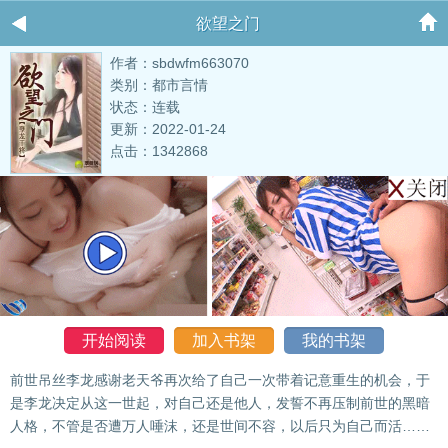
欲望之门
作者：sbdwfm663070
类别：都市言情
状态：连载
更新：2022-01-24
点击：1342868
开始阅读
加入书架
我的书架
前世吊丝李龙感谢老天爷再次给了自己一次带着记意重生的机会，于
是李龙决定从这一世起，对自己还是他人，发誓不再压制前世的黑暗
人格，不管是否遭万人唾沫，还是世间不容，以后只为自己而活……