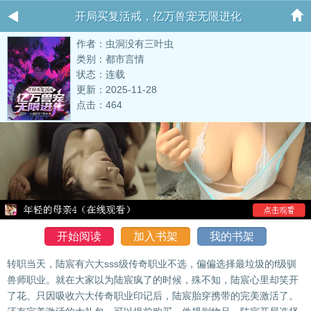
开局买复活戒，亿万兽宠无限进化
作者：虫洞没有三叶虫
类别：都市言情
状态：连载
更新：2025-11-28
点击：464
开始阅读
加入书架
我的书架
转职当天，陆宸有六大sss级传奇职业不选，偏偏选择最垃圾的f级驯
兽师职业。就在大家以为陆宸疯了的时候，殊不知，陆宸心里却笑开
了花。只因吸收六大传奇职业印记后，陆宸胎穿携带的完美激活了。