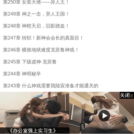
第250章 女装大佬——异人王！
第249章 神之一击，异人王国！
第248章 神棺天启，旧影踏血！
第247章 转职！新神会会长的真面目！
第246章 横推地狱难度克苏鲁神戏！
第245章 下级虚神·克苏鲁
第244章 神明秘辛
第243章 什么神戏需要我陆宸准备才能通关的