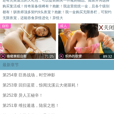
还有完美激活的大礼包，可以提前购买一件规则物品。陆宸开局选择
购买复活戒！传奇装备很稀有？抱歉！我这里统统一金，且各个级别
都有！驯兽师顶多契约9头兽宠？抱歉！我一金购买无限兽栏，可契约
无限兽宠，还能吞食异怪进化！异怪大
最新章节
第254章 巨兽战场，时空神影
第253章 回归蓝星，惊闻沈溪云大佬噩耗！
第252章 异人王秘辛！
第251章 维拉遁逃，陆宸之怒！