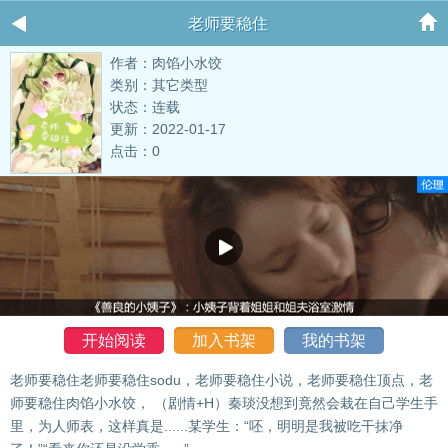
老师要稳住
作者：肉馅小水饺
类别：其它类型
状态：连载
更新：2022-01-17
点击：0
开始阅读
加入书架
我的书架
老师要稳住老师要稳住sodu，老师要稳住小说，老师要稳住顶点，老
师要稳住肉馅小水饺， （剧情+H）秦琰没想到竟然会栽在自己学生手
里，为人师表，这样真是......某学生：“呸，明明是我被吃干抹净